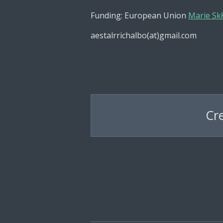
Funding: European Union
Marie Sk
aestalrrichalbo(at)gmail.com
Cr