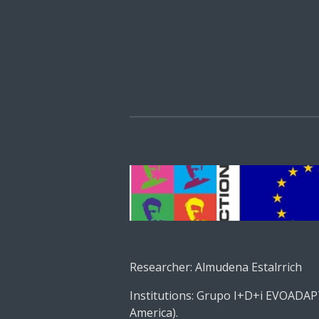
Ir
al
contenido
principal
Researcher: Almudena Estalrrich
Institutions: Grupo I+D+i EVOADAPT
America).